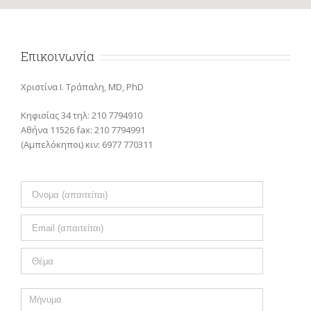
Επικοινωνία
Χριστίνα Ι. Τράπαλη, MD, PhD
Κηφισίας 34 τηλ: 210 7794910
Αθήνα 11526 fax: 210 7794991
(Αμπελόκηποι) κιν: 6977 770311