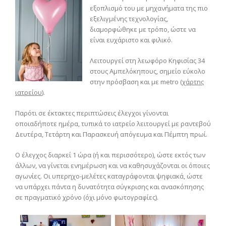
εξοπλισμό του με μηχανήματα της πιο
εξελιγμένης τεχνολογίας,
διαμορφώθηκε με τρόπο, ώστε να
είναι ευχάριστο και φιλικό.
Λειτουργεί στη λεωφόρο Κηφισίας 34
στους Αμπελόκηπους, σημείο εύκολο
στην πρόσβαση και με metro (
χάρτης
ιατρείου
).
Παρότι σε έκτακτες περιπτώσεις έλεγχοι γίνονται
οποιαδήποτε ημέρα, τυπικά το ιατρείο λειτουργεί με ραντεβού
Δευτέρα, Τετάρτη και Παρασκευή απόγευμα και Πέμπτη πρωί.
Ο έλεγχος διαρκεί 1 ώρα (ή και περισσότερο), ώστε εκτός των
άλλων, να γίνεται ενημέρωση και να καθησυχάζονται οι όποιες
αγωνίες. Οι υπερηχο-μελέτες καταγράφονται ψηφιακά, ώστε
να υπάρχει πάντα η δυνατότητα σύγκρισης και ανασκόπησης
σε πραγματικό χρόνο (όχι μόνο φωτογραφίες).