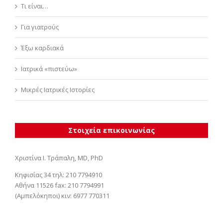
Τι είναι…
Για γιατρούς
Έξω καρδιακά
Ιατρικά «πιστεύω»
Μικρές Ιατρικές Ιστορίες
Στοιχεία επικοινωνίας
Χριστίνα Ι. Τράπαλη, MD, PhD
Κηφισίας 34 τηλ: 210 7794910
Αθήνα 11526 fax: 210 7794991
(Αμπελόκηποι) κιν: 6977 770311